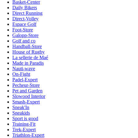
Basket-Center
Daily Bikers
Direct Running
Direct-Volley
Espace Golf
Foot-Store
Galopp-Store
Golf and co
Handball-Store
House of Rugby
La sellerie de Maé
Made in Paradis
Nauti-wave
On-Fight
Padel-Expert
Pecheur-Store
Pet and Garden
Slowood Interior
Smash-Expert
Sneak'In
Sneakids
Sport is good
Training-Fit
Trek-Expert
Triathlon-Expert