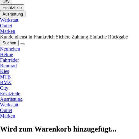
City
Ersatzteile
Ausrüstung
Werkstatt
Outlet
Marken
Kundendienst in Frankreich
Sichere Zahlung
Einfache Rückgabe
Suchen
Neuheiten
Helme
Fahrräder
Rennrad
Kies
MTB
BMX
City
Ersatzteile
Ausrüstung
Werkstatt
Outlet
Marken
Wird zum Warenkorb hinzugefügt...