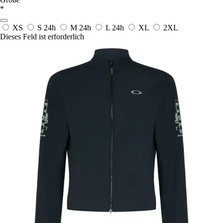
*
XS
S
24h
M
24h
L
24h
XL
2XL
Dieses Feld ist erforderlich