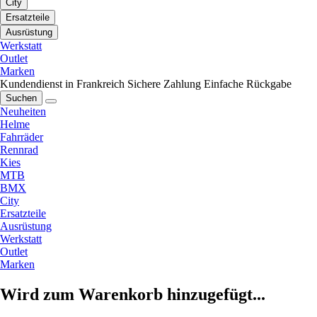
City
Ersatzteile
Ausrüstung
Werkstatt
Outlet
Marken
Kundendienst in Frankreich
Sichere Zahlung
Einfache Rückgabe
Suchen
Neuheiten
Helme
Fahrräder
Rennrad
Kies
MTB
BMX
City
Ersatzteile
Ausrüstung
Werkstatt
Outlet
Marken
Wird zum Warenkorb hinzugefügt...