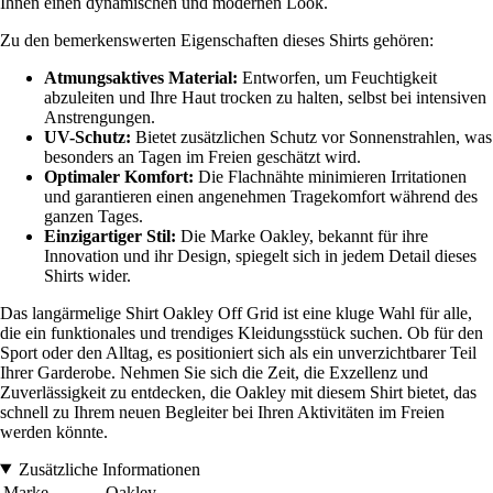
Ihnen einen dynamischen und modernen Look.
Zu den bemerkenswerten Eigenschaften dieses Shirts gehören:
Atmungsaktives Material:
Entworfen, um Feuchtigkeit
abzuleiten und Ihre Haut trocken zu halten, selbst bei intensiven
Anstrengungen.
UV-Schutz:
Bietet zusätzlichen Schutz vor Sonnenstrahlen, was
besonders an Tagen im Freien geschätzt wird.
Optimaler Komfort:
Die Flachnähte minimieren Irritationen
und garantieren einen angenehmen Tragekomfort während des
ganzen Tages.
Einzigartiger Stil:
Die Marke Oakley, bekannt für ihre
Innovation und ihr Design, spiegelt sich in jedem Detail dieses
Shirts wider.
Das langärmelige Shirt Oakley Off Grid ist eine kluge Wahl für alle,
die ein funktionales und trendiges Kleidungsstück suchen. Ob für den
Sport oder den Alltag, es positioniert sich als ein unverzichtbarer Teil
Ihrer Garderobe. Nehmen Sie sich die Zeit, die Exzellenz und
Zuverlässigkeit zu entdecken, die Oakley mit diesem Shirt bietet, das
schnell zu Ihrem neuen Begleiter bei Ihren Aktivitäten im Freien
werden könnte.
Zusätzliche Informationen
Marke
Oakley