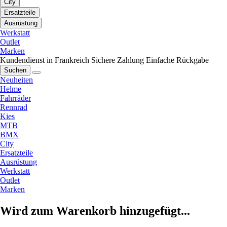
City
Ersatzteile
Ausrüstung
Werkstatt
Outlet
Marken
Kundendienst in Frankreich
Sichere Zahlung
Einfache Rückgabe
Suchen
Neuheiten
Helme
Fahrräder
Rennrad
Kies
MTB
BMX
City
Ersatzteile
Ausrüstung
Werkstatt
Outlet
Marken
Wird zum Warenkorb hinzugefügt...