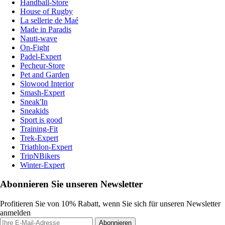
Handball-Store
House of Rugby
La sellerie de Maé
Made in Paradis
Nauti-wave
On-Fight
Padel-Expert
Pecheur-Store
Pet and Garden
Slowood Interior
Smash-Expert
Sneak'In
Sneakids
Sport is good
Training-Fit
Trek-Expert
Triathlon-Expert
TripNBikers
Winter-Expert
Abonnieren Sie unseren Newsletter
Profitieren Sie von 10% Rabatt, wenn Sie sich für unseren Newsletter
anmelden
Abonnieren