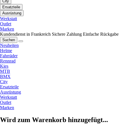
City
Ersatzteile
Ausrüstung
Werkstatt
Outlet
Marken
Kundendienst in Frankreich
Sichere Zahlung
Einfache Rückgabe
Suchen
Neuheiten
Helme
Fahrräder
Rennrad
Kies
MTB
BMX
City
Ersatzteile
Ausrüstung
Werkstatt
Outlet
Marken
Wird zum Warenkorb hinzugefügt...