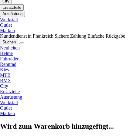
City
Ersatzteile
Ausrüstung
Werkstatt
Outlet
Marken
Kundendienst in Frankreich
Sichere Zahlung
Einfache Rückgabe
Suchen
Neuheiten
Helme
Fahrräder
Rennrad
Kies
MTB
BMX
City
Ersatzteile
Ausrüstung
Werkstatt
Outlet
Marken
Wird zum Warenkorb hinzugefügt...