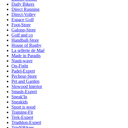
Daily Bikers
Direct Running
Direct-Volley
Espace Golf
Foot-Store
Galopp-Store
Golf and co
Handball-Store
House of Rugby
La sellerie de Maé
Made in Paradis
Nauti-wave
On-Fight
Padel-Expert
Pecheur-Store
Pet and Garden
Slowood Interior
Smash-Expert
Sneak'In
Sneakids
Sport is good
Training-Fit
Trek-Expert
Triathlon-Expert
TripNBikers