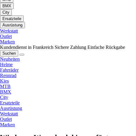
BMX
City
Ersatzteile
Ausrüstung
Werkstatt
Outlet
Marken
Kundendienst in Frankreich
Sichere Zahlung
Einfache Rückgabe
Suchen
Neuheiten
Helme
Fahrräder
Rennrad
Kies
MTB
BMX
City
Ersatzteile
Ausrüstung
Werkstatt
Outlet
Marken