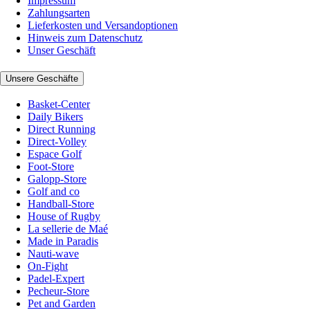
Impressum
Zahlungsarten
Lieferkosten und Versandoptionen
Hinweis zum Datenschutz
Unser Geschäft
Unsere Geschäfte
Basket-Center
Daily Bikers
Direct Running
Direct-Volley
Espace Golf
Foot-Store
Galopp-Store
Golf and co
Handball-Store
House of Rugby
La sellerie de Maé
Made in Paradis
Nauti-wave
On-Fight
Padel-Expert
Pecheur-Store
Pet and Garden