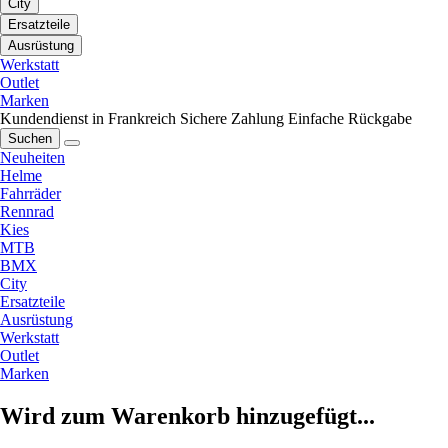
City
Ersatzteile
Ausrüstung
Werkstatt
Outlet
Marken
Kundendienst in Frankreich
Sichere Zahlung
Einfache Rückgabe
Suchen
Neuheiten
Helme
Fahrräder
Rennrad
Kies
MTB
BMX
City
Ersatzteile
Ausrüstung
Werkstatt
Outlet
Marken
Wird zum Warenkorb hinzugefügt...