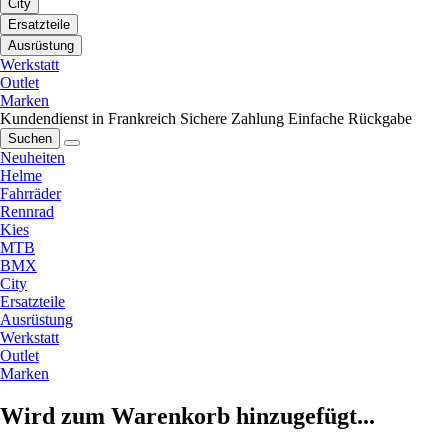
City
Ersatzteile
Ausrüstung
Werkstatt
Outlet
Marken
Kundendienst in Frankreich
Sichere Zahlung
Einfache Rückgabe
Suchen
Neuheiten
Helme
Fahrräder
Rennrad
Kies
MTB
BMX
City
Ersatzteile
Ausrüstung
Werkstatt
Outlet
Marken
Wird zum Warenkorb hinzugefügt...