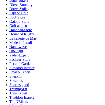
Daily Bikers
Direct Running
Direct-Volley
Espace Golf
Foot-Store
Galopp-Store
Golf and co
Handball-Store
House of Rugby
La sellerie de Maé
Made in Paradis
Nauti-wave
On-Fight
Padel-Expert
Pecheur-Store
Pet and Garden
Slowood Interior
Smash-Expert
Sneak'In
Sneakids
Sport is good
Training-Fit
Trek-Expert
Triathlon-Expert
TripNBikers