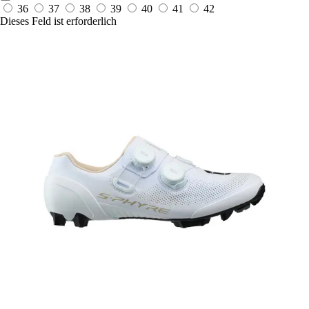
36
37
38
39
40
41
42
Dieses Feld ist erforderlich