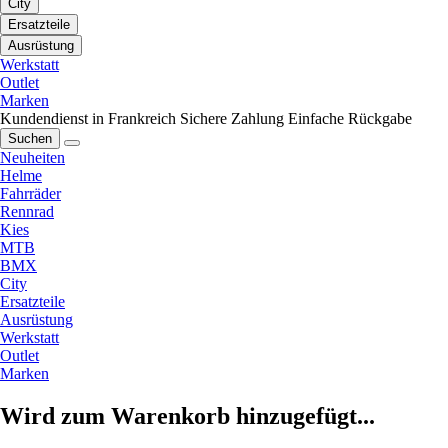
City
Ersatzteile
Ausrüstung
Werkstatt
Outlet
Marken
Kundendienst in Frankreich
Sichere Zahlung
Einfache Rückgabe
Suchen
Neuheiten
Helme
Fahrräder
Rennrad
Kies
MTB
BMX
City
Ersatzteile
Ausrüstung
Werkstatt
Outlet
Marken
Wird zum Warenkorb hinzugefügt...