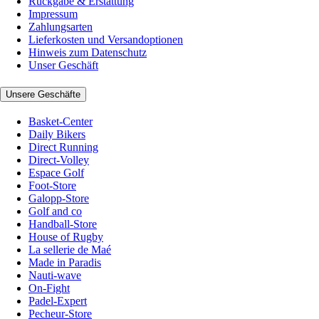
Rückgabe & Erstattung
Impressum
Zahlungsarten
Lieferkosten und Versandoptionen
Hinweis zum Datenschutz
Unser Geschäft
Unsere Geschäfte
Basket-Center
Daily Bikers
Direct Running
Direct-Volley
Espace Golf
Foot-Store
Galopp-Store
Golf and co
Handball-Store
House of Rugby
La sellerie de Maé
Made in Paradis
Nauti-wave
On-Fight
Padel-Expert
Pecheur-Store