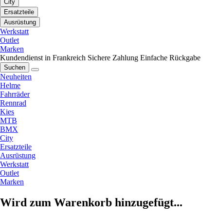
City
Ersatzteile
Ausrüstung
Werkstatt
Outlet
Marken
Kundendienst in Frankreich
Sichere Zahlung
Einfache Rückgabe
Suchen
Neuheiten
Helme
Fahrräder
Rennrad
Kies
MTB
BMX
City
Ersatzteile
Ausrüstung
Werkstatt
Outlet
Marken
Wird zum Warenkorb hinzugefügt...