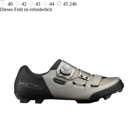
40
42
43
44
45
24h
Dieses Feld ist erforderlich