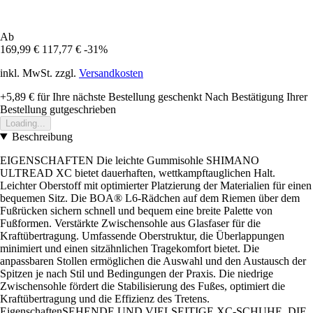
Ab
169,99 €
117,77 €
-31%
inkl. MwSt. zzgl.
Versandkosten
+5,89 €
für Ihre nächste Bestellung geschenkt
Nach Bestätigung Ihrer
Bestellung gutgeschrieben
Loading...
Beschreibung
EIGENSCHAFTEN Die leichte Gummisohle SHIMANO
ULTREAD XC bietet dauerhaften, wettkampftauglichen Halt.
Leichter Oberstoff mit optimierter Platzierung der Materialien für einen
bequemen Sitz. Die BOA® L6-Rädchen auf dem Riemen über dem
Fußrücken sichern schnell und bequem eine breite Palette von
Fußformen. Verstärkte Zwischensohle aus Glasfaser für die
Kraftübertragung. Umfassende Oberstruktur, die Überlappungen
minimiert und einen sitzähnlichen Tragekomfort bietet. Die
anpassbaren Stollen ermöglichen die Auswahl und den Austausch der
Spitzen je nach Stil und Bedingungen der Praxis. Die niedrige
Zwischensohle fördert die Stabilisierung des Fußes, optimiert die
Kraftübertragung und die Effizienz des Tretens.
EigenschaftenSEHENDE UND VIELSEITIGE XC-SCHUHE, DIE