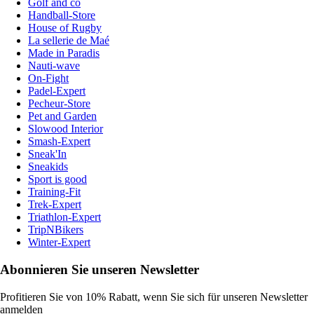
Golf and co
Handball-Store
House of Rugby
La sellerie de Maé
Made in Paradis
Nauti-wave
On-Fight
Padel-Expert
Pecheur-Store
Pet and Garden
Slowood Interior
Smash-Expert
Sneak'In
Sneakids
Sport is good
Training-Fit
Trek-Expert
Triathlon-Expert
TripNBikers
Winter-Expert
Abonnieren Sie unseren Newsletter
Profitieren Sie von 10% Rabatt, wenn Sie sich für unseren Newsletter
anmelden