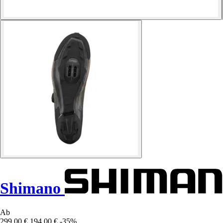
Shimano
Ab
299,00 €
194,00 €
-35%