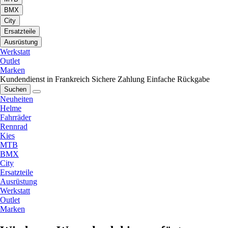
BMX
City
Ersatzteile
Ausrüstung
Werkstatt
Outlet
Marken
Kundendienst in Frankreich
Sichere Zahlung
Einfache Rückgabe
Suchen
Neuheiten
Helme
Fahrräder
Rennrad
Kies
MTB
BMX
City
Ersatzteile
Ausrüstung
Werkstatt
Outlet
Marken