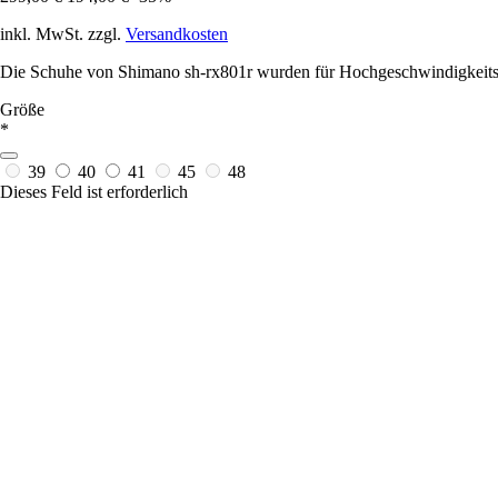
inkl. MwSt. zzgl.
Versandkosten
Die Schuhe von Shimano sh-rx801r wurden für Hochgeschwindigkeitsl
Größe
*
39
40
41
45
48
Dieses Feld ist erforderlich