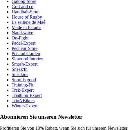
Galopp-Store
Golf and co
Handball-Store
House of Rugby
La sellerie de Maé
Made in Paradis
Nauti-wave
On-Fight
Padel-Expert
Pecheur-Store
Pet and Garden
Slowood Interior
Smash-Expert
Sneak'In
Sneakids
Sport is good
Training-Fit
Trek-Expert
Triathlon-Expert
TripNBikers
Winter-Expert
Abonnieren Sie unseren Newsletter
Profitieren Sie von 10% Rabatt, wenn Sie sich für unseren Newsletter