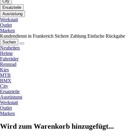
City
Ersatzteile
Ausrüstung
Werkstatt
Outlet
Marken
Kundendienst in Frankreich
Sichere Zahlung
Einfache Rückgabe
Suchen
Neuheiten
Helme
Fahrräder
Rennrad
Kies
MTB
BMX
City
Ersatzteile
Ausrüstung
Werkstatt
Outlet
Marken
Wird zum Warenkorb hinzugefügt...