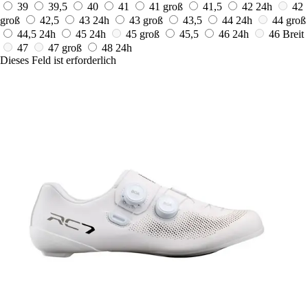
39
39,5
40
41
41 groß
41,5
42
24h
42
groß
42,5
43
24h
43 groß
43,5
44
24h
44 groß
44,5
24h
45
24h
45 groß
45,5
46
24h
46 Breit
47
47 groß
48
24h
Dieses Feld ist erforderlich