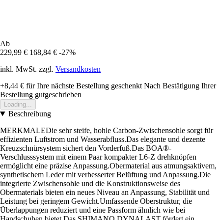
Ab
229,99 €
168,84 €
-27%
inkl. MwSt. zzgl.
Versandkosten
+8,44 €
für Ihre nächste Bestellung geschenkt
Nach Bestätigung Ihrer
Bestellung gutgeschrieben
Loading...
Beschreibung
MERKMALEDie sehr steife, hohle Carbon-Zwischensohle sorgt für
effizienten Luftstrom und Wasserabfluss.Das elegante und dezente
Kreuzschnürsystem sichert den Vorderfuß.Das BOA®-
Verschlusssystem mit einem Paar kompakter L6-Z drehknöpfen
ermöglicht eine präzise Anpassung.Obermaterial aus atmungsaktivem,
synthetischem Leder mit verbesserter Belüftung und Anpassung.Die
integrierte Zwischensohle und die Konstruktionsweise des
Obermaterials bieten ein neues Niveau an Anpassung, Stabilität und
Leistung bei geringem Gewicht.Umfassende Oberstruktur, die
Überlappungen reduziert und eine Passform ähnlich wie bei
Handschuhen bietet.Das SHIMANO DYNALAST fördert ein