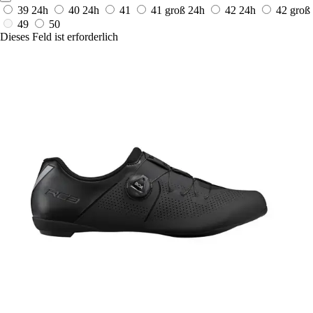
39
24h
40
24h
41
41 groß
24h
42
24h
42 groß
49
50
Dieses Feld ist erforderlich