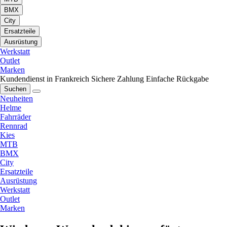
BMX
City
Ersatzteile
Ausrüstung
Werkstatt
Outlet
Marken
Kundendienst in Frankreich
Sichere Zahlung
Einfache Rückgabe
Suchen
Neuheiten
Helme
Fahrräder
Rennrad
Kies
MTB
BMX
City
Ersatzteile
Ausrüstung
Werkstatt
Outlet
Marken