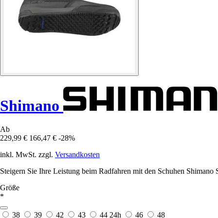
Shimano
Ab
229,99 €
166,47 €
-28%
inkl. MwSt. zzgl.
Versandkosten
Steigern Sie Ihre Leistung beim Radfahren mit den Schuhen Shiman
Größe
*
38
39
42
43
44
24h
46
48