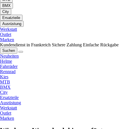
BMX
City
Ersatzteile
Ausrüstung
Werkstatt
Outlet
Marken
Kundendienst in Frankreich
Sichere Zahlung
Einfache Rückgabe
Suchen
Neuheiten
Helme
Fahrräder
Rennrad
Kies
MTB
BMX
City
Ersatzteile
Ausrüstung
Werkstatt
Outlet
Marken