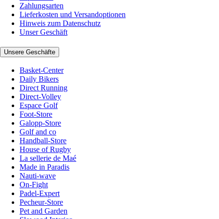
Zahlungsarten
Lieferkosten und Versandoptionen
Hinweis zum Datenschutz
Unser Geschäft
Unsere Geschäfte
Basket-Center
Daily Bikers
Direct Running
Direct-Volley
Espace Golf
Foot-Store
Galopp-Store
Golf and co
Handball-Store
House of Rugby
La sellerie de Maé
Made in Paradis
Nauti-wave
On-Fight
Padel-Expert
Pecheur-Store
Pet and Garden