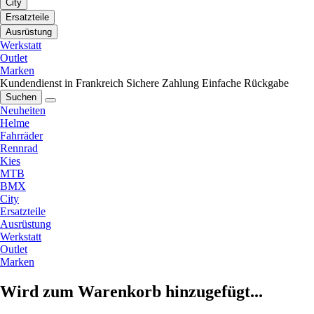
City
Ersatzteile
Ausrüstung
Werkstatt
Outlet
Marken
Kundendienst in Frankreich
Sichere Zahlung
Einfache Rückgabe
Suchen
Neuheiten
Helme
Fahrräder
Rennrad
Kies
MTB
BMX
City
Ersatzteile
Ausrüstung
Werkstatt
Outlet
Marken
Wird zum Warenkorb hinzugefügt...