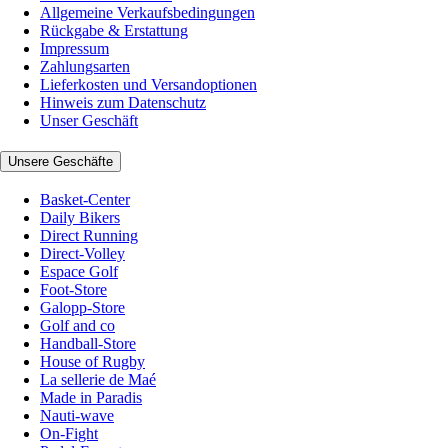
Allgemeine Verkaufsbedingungen
Rückgabe & Erstattung
Impressum
Zahlungsarten
Lieferkosten und Versandoptionen
Hinweis zum Datenschutz
Unser Geschäft
Unsere Geschäfte
Basket-Center
Daily Bikers
Direct Running
Direct-Volley
Espace Golf
Foot-Store
Galopp-Store
Golf and co
Handball-Store
House of Rugby
La sellerie de Maé
Made in Paradis
Nauti-wave
On-Fight