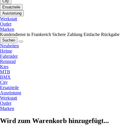
City
Ersatzteile
Ausrüstung
Werkstatt
Outlet
Marken
Kundendienst in Frankreich
Sichere Zahlung
Einfache Rückgabe
Suchen
Neuheiten
Helme
Fahrräder
Rennrad
Kies
MTB
BMX
City
Ersatzteile
Ausrüstung
Werkstatt
Outlet
Marken
Wird zum Warenkorb hinzugefügt...