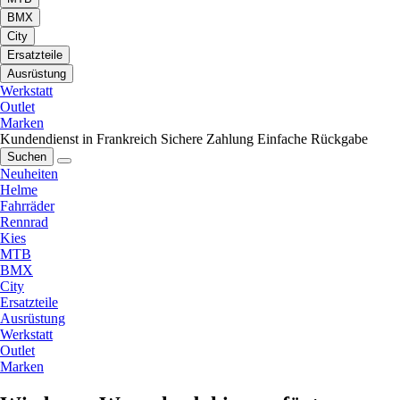
BMX
City
Ersatzteile
Ausrüstung
Werkstatt
Outlet
Marken
Kundendienst in Frankreich
Sichere Zahlung
Einfache Rückgabe
Suchen
Neuheiten
Helme
Fahrräder
Rennrad
Kies
MTB
BMX
City
Ersatzteile
Ausrüstung
Werkstatt
Outlet
Marken