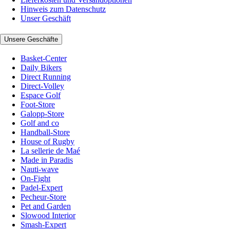
Hinweis zum Datenschutz
Unser Geschäft
Unsere Geschäfte
Basket-Center
Daily Bikers
Direct Running
Direct-Volley
Espace Golf
Foot-Store
Galopp-Store
Golf and co
Handball-Store
House of Rugby
La sellerie de Maé
Made in Paradis
Nauti-wave
On-Fight
Padel-Expert
Pecheur-Store
Pet and Garden
Slowood Interior
Smash-Expert