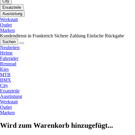
City
Ersatzteile
Ausrüstung
Werkstatt
Outlet
Marken
Kundendienst in Frankreich
Sichere Zahlung
Einfache Rückgabe
Suchen
Neuheiten
Helme
Fahrräder
Rennrad
Kies
MTB
BMX
City
Ersatzteile
Ausrüstung
Werkstatt
Outlet
Marken
Wird zum Warenkorb hinzugefügt...