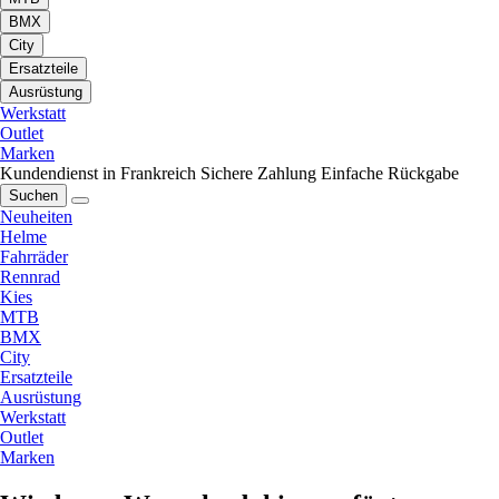
BMX
City
Ersatzteile
Ausrüstung
Werkstatt
Outlet
Marken
Kundendienst in Frankreich
Sichere Zahlung
Einfache Rückgabe
Suchen
Neuheiten
Helme
Fahrräder
Rennrad
Kies
MTB
BMX
City
Ersatzteile
Ausrüstung
Werkstatt
Outlet
Marken