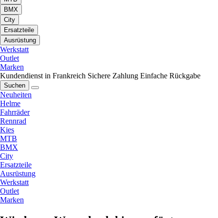
BMX
City
Ersatzteile
Ausrüstung
Werkstatt
Outlet
Marken
Kundendienst in Frankreich
Sichere Zahlung
Einfache Rückgabe
Suchen
Neuheiten
Helme
Fahrräder
Rennrad
Kies
MTB
BMX
City
Ersatzteile
Ausrüstung
Werkstatt
Outlet
Marken