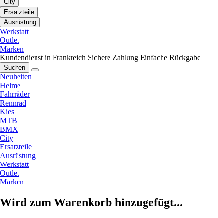
City
Ersatzteile
Ausrüstung
Werkstatt
Outlet
Marken
Kundendienst in Frankreich
Sichere Zahlung
Einfache Rückgabe
Suchen
Neuheiten
Helme
Fahrräder
Rennrad
Kies
MTB
BMX
City
Ersatzteile
Ausrüstung
Werkstatt
Outlet
Marken
Wird zum Warenkorb hinzugefügt...