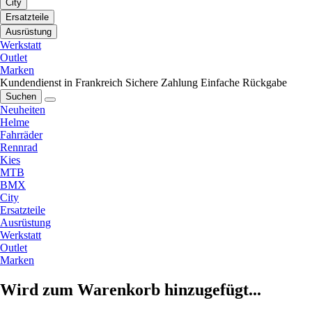
City
Ersatzteile
Ausrüstung
Werkstatt
Outlet
Marken
Kundendienst in Frankreich
Sichere Zahlung
Einfache Rückgabe
Suchen
Neuheiten
Helme
Fahrräder
Rennrad
Kies
MTB
BMX
City
Ersatzteile
Ausrüstung
Werkstatt
Outlet
Marken
Wird zum Warenkorb hinzugefügt...