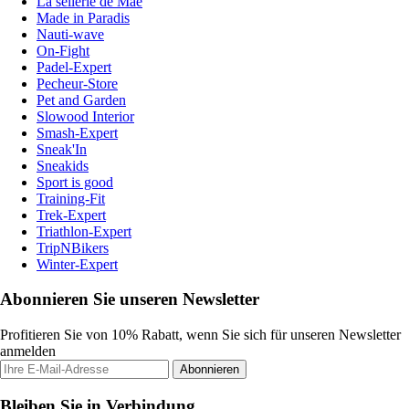
La sellerie de Maé
Made in Paradis
Nauti-wave
On-Fight
Padel-Expert
Pecheur-Store
Pet and Garden
Slowood Interior
Smash-Expert
Sneak'In
Sneakids
Sport is good
Training-Fit
Trek-Expert
Triathlon-Expert
TripNBikers
Winter-Expert
Abonnieren Sie unseren Newsletter
Profitieren Sie von 10% Rabatt, wenn Sie sich für unseren Newsletter
anmelden
Abonnieren
Bleiben Sie in Verbindung