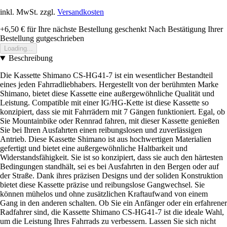
inkl. MwSt. zzgl.
Versandkosten
+6,50 €
für Ihre nächste Bestellung geschenkt
Nach Bestätigung Ihrer
Bestellung gutgeschrieben
Loading...
Beschreibung
Die Kassette Shimano CS-HG41-7 ist ein wesentlicher Bestandteil
eines jeden Fahrradliebhabers. Hergestellt von der berühmten Marke
Shimano, bietet diese Kassette eine außergewöhnliche Qualität und
Leistung. Compatible mit einer IG/HG-Kette ist diese Kassette so
konzipiert, dass sie mit Fahrrädern mit 7 Gängen funktioniert. Egal, ob
Sie Mountainbike oder Rennrad fahren, mit dieser Kassette genießen
Sie bei Ihren Ausfahrten einen reibungslosen und zuverlässigen
Antrieb. Diese Kassette Shimano ist aus hochwertigen Materialien
gefertigt und bietet eine außergewöhnliche Haltbarkeit und
Widerstandsfähigkeit. Sie ist so konzipiert, dass sie auch den härtesten
Bedingungen standhält, sei es bei Ausfahrten in den Bergen oder auf
der Straße. Dank ihres präzisen Designs und der soliden Konstruktion
bietet diese Kassette präzise und reibungslose Gangwechsel. Sie
können mühelos und ohne zusätzlichen Kraftaufwand von einem
Gang in den anderen schalten. Ob Sie ein Anfänger oder ein erfahrener
Radfahrer sind, die Kassette Shimano CS-HG41-7 ist die ideale Wahl,
um die Leistung Ihres Fahrrads zu verbessern. Lassen Sie sich nicht