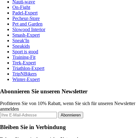
Nauti-wave
On-Fight
Padel-Expert
Pecheur-Store
Pet and Garden
Slowood Interior
Smash-Expert
Sneak'In
Sneakids
Sport is good
Training-Fit
Trek-Expert
Triathlon-Expert
TripNBikers
Winter-Expert
Abonnieren Sie unseren Newsletter
Profitieren Sie von 10% Rabatt, wenn Sie sich für unseren Newsletter
anmelden
Abonnieren
Bleiben Sie in Verbindung