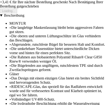
+3,41 €
für Ihre nächste Bestellung geschenkt
Nach Bestätigung Ihrer
Bestellung gutgeschrieben
Loading...
Beschreibung
MONTUR
»Die langlebige Maskenfassung bleibt beim aggressiven Fahren
gut sitzen.
»Die oberen und unteren Lüftungsschlitze im Glas verhindern
das Beschlagen.
»Abgerundete, rutschfeste Bügel für besseren Halt und Komfort.
»Die umkehrbare Nasenstütze bietet unterschiedliche Dicken
vorne und hinten für einen perfekten Sitz.
»Die Rahmen aus biobasiertem Polyamid Rilsan® Clear G850
Rnew® verwenden weniger Öl.
»Die Bügelenden aus ungiftigem, rutschfestem TPE sind durch
Zweifachspritzguss geformt.
Gläser
»Das Design mit einem einzigen Glas bietet ein breites Sichtfeld
und hervorragenden Schutz.
»RIDESCAPE-Glas, das speziell für das Radfahren entwickelt
wurde und für verbesserten Kontrast und Klarheit optimiert ist,
egal wo Sie fahren.
»Vollständiger UV400-Schutz.
»Die hydrophobe Beschichtung erhöht die Wasserabweisung