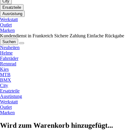
City
Ersatzteile
Ausrüstung
Werkstatt
Outlet
Marken
Kundendienst in Frankreich
Sichere Zahlung
Einfache Rückgabe
Suchen
Neuheiten
Helme
Fahrräder
Rennrad
Kies
MTB
BMX
City
Ersatzteile
Ausrüstung
Werkstatt
Outlet
Marken
Wird zum Warenkorb hinzugefügt...