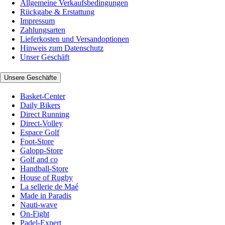
Allgemeine Verkaufsbedingungen
Rückgabe & Erstattung
Impressum
Zahlungsarten
Lieferkosten und Versandoptionen
Hinweis zum Datenschutz
Unser Geschäft
Unsere Geschäfte
Basket-Center
Daily Bikers
Direct Running
Direct-Volley
Espace Golf
Foot-Store
Galopp-Store
Golf and co
Handball-Store
House of Rugby
La sellerie de Maé
Made in Paradis
Nauti-wave
On-Fight
Padel-Expert