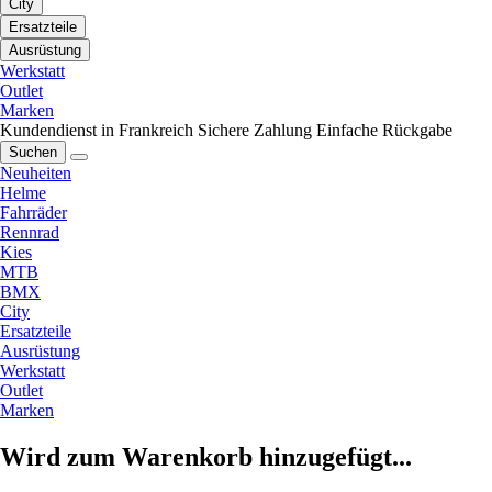
City
Ersatzteile
Ausrüstung
Werkstatt
Outlet
Marken
Kundendienst in Frankreich
Sichere Zahlung
Einfache Rückgabe
Suchen
Neuheiten
Helme
Fahrräder
Rennrad
Kies
MTB
BMX
City
Ersatzteile
Ausrüstung
Werkstatt
Outlet
Marken
Wird zum Warenkorb hinzugefügt...