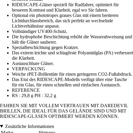
RIDESCAPE-Gläser speziell für Radfahrer, optimiert für
besseren Kontrast und Klarheit, egal wo Sie fahren.
Optional ein phototropes graues Glas mit einem breiteren
Lichtdurchlassbereich, das sich perfekt an wechselnde
Lichtverhältnisse anpasst.
Vollständiger UV400-Schutz.
Die hydrophobe Beschichtung erhöht die Wasserabweisung und
hält die Gläser sauberer.
Spezialbeschichtung gegen Kratzer.
Das extrem leichte und schlagfeste Polyamidglas (PA) verbessert
die Klarheit.
Austauschbare Gläser.
VERPACKUNG
Weiche rPET-Brillentüte für einen geringeren CO2-Fußabdruck.
Das Etui des RIDESCAPE-Modells verfügt über eine Tasche
für ein Glas, für einen schnellen und einfachen Austausch.
REFERENCE
RS : 29,8 g PH : 32,2 g
FAHREN SIE MIT VOLLEM VERTRAUEN MIT DAREDEVIL
BRILLEN, DIE IDEAL FÜR DAS GELÄNDE SIND UND MIT
RIDESCAPE-GLASEN OPTIMIERT WERDEN KÖNNEN.
Zusätzliche Informationen
Marke
Shimano