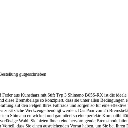
Bestellung gutgeschrieben
d Feder aus Kunstharz mit Stift Typ 3 Shimano B05S-RX ist die ideale 
nd diese Bremsbeläge so konzipiert, dass sie unter allen Bedingungen 
tung auf den Felgen Ihres Fahrrads und sorgen so für eine effektive 
dass zusätzliche Werkzeuge benötigt werden. Das Paar von 25 Bremsbel
em Shimano entwickelt und garantiert so eine perfekte Kompatibilität 
uverlässige Wahl. Sie bieten Ihnen eine hervorragende Bremsmodulation
rteil, dass Sie einen ausreichenden Vorrat haben, um Sie bei Ihren Ra