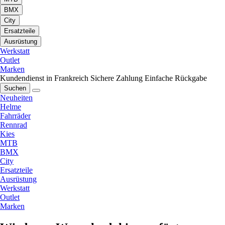
BMX
City
Ersatzteile
Ausrüstung
Werkstatt
Outlet
Marken
Kundendienst in Frankreich
Sichere Zahlung
Einfache Rückgabe
Suchen
Neuheiten
Helme
Fahrräder
Rennrad
Kies
MTB
BMX
City
Ersatzteile
Ausrüstung
Werkstatt
Outlet
Marken