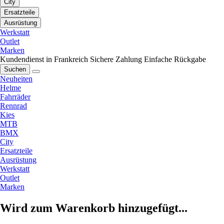
City
Ersatzteile
Ausrüstung
Werkstatt
Outlet
Marken
Kundendienst in Frankreich
Sichere Zahlung
Einfache Rückgabe
Suchen
Neuheiten
Helme
Fahrräder
Rennrad
Kies
MTB
BMX
City
Ersatzteile
Ausrüstung
Werkstatt
Outlet
Marken
Wird zum Warenkorb hinzugefügt...