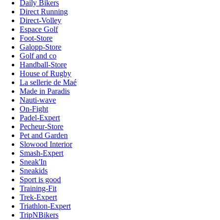
Daily Bikers
Direct Running
Direct-Volley
Espace Golf
Foot-Store
Galopp-Store
Golf and co
Handball-Store
House of Rugby
La sellerie de Maé
Made in Paradis
Nauti-wave
On-Fight
Padel-Expert
Pecheur-Store
Pet and Garden
Slowood Interior
Smash-Expert
Sneak'In
Sneakids
Sport is good
Training-Fit
Trek-Expert
Triathlon-Expert
TripNBikers