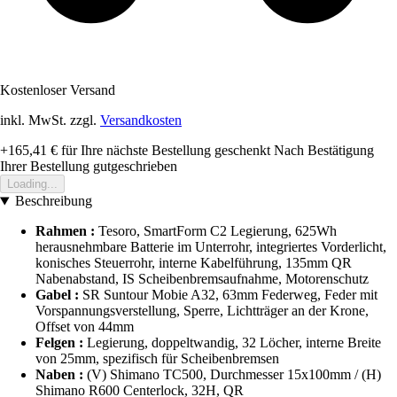
Kostenloser Versand
inkl. MwSt. zzgl.
Versandkosten
+165,41 €
für Ihre nächste Bestellung geschenkt
Nach Bestätigung
Ihrer Bestellung gutgeschrieben
Loading...
Beschreibung
Rahmen :
Tesoro, SmartForm C2 Legierung, 625Wh
herausnehmbare Batterie im Unterrohr, integriertes Vorderlicht,
konisches Steuerrohr, interne Kabelführung, 135mm QR
Nabenabstand, IS Scheibenbremsaufnahme, Motorenschutz
Gabel :
SR Suntour Mobie A32, 63mm Federweg, Feder mit
Vorspannungsverstellung, Sperre, Lichtträger an der Krone,
Offset von 44mm
Felgen :
Legierung, doppeltwandig, 32 Löcher, interne Breite
von 25mm, spezifisch für Scheibenbremsen
Naben :
(V) Shimano TC500, Durchmesser 15x100mm / (H)
Shimano R600 Centerlock, 32H, QR