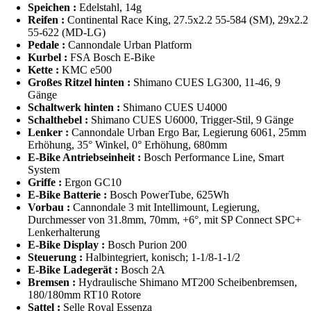
Speichen :
Edelstahl, 14g
Reifen :
Continental Race King, 27.5x2.2 55-584 (SM), 29x2.2
55-622 (MD-LG)
Pedale :
Cannondale Urban Platform
Kurbel :
FSA Bosch E-Bike
Kette :
KMC e500
Großes Ritzel hinten :
Shimano CUES LG300, 11-46, 9
Gänge
Schaltwerk hinten :
Shimano CUES U4000
Schalthebel :
Shimano CUES U6000, Trigger-Stil, 9 Gänge
Lenker :
Cannondale Urban Ergo Bar, Legierung 6061, 25mm
Erhöhung, 35° Winkel, 0° Erhöhung, 680mm
E-Bike Antriebseinheit :
Bosch Performance Line, Smart
System
Griffe :
Ergon GC10
E-Bike Batterie :
Bosch PowerTube, 625Wh
Vorbau :
Cannondale 3 mit Intellimount, Legierung,
Durchmesser von 31.8mm, 70mm, +6°, mit SP Connect SPC+
Lenkerhalterung
E-Bike Display :
Bosch Purion 200
Steuerung :
Halbintegriert, konisch; 1-1/8-1-1/2
E-Bike Ladegerät :
Bosch 2A
Bremsen :
Hydraulische Shimano MT200 Scheibenbremsen,
180/180mm RT10 Rotore
Sattel :
Selle Royal Essenza