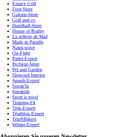
Espace Golf
Foot-Store
Galopp-Store
Golf and co
Handball-Store
House of Rugby
La sellerie de Maé
Made in Paradis
Nauti-wave
On-Fight
Padel-Expert
Pecheur-Store
Pet and Garden
Slowood Interior
Smash-Expert
Sneak'In
Sneakids
Sport is good
Training-Fit
Trek-Expert
Triathlon-Expert
TripNBikers
Winter-Expert
Abonnieren Sie unseren Newsletter