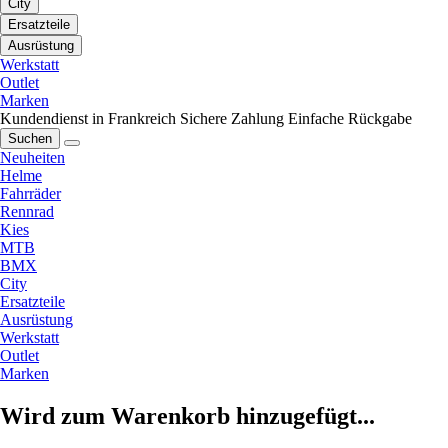
City
Ersatzteile
Ausrüstung
Werkstatt
Outlet
Marken
Kundendienst in Frankreich
Sichere Zahlung
Einfache Rückgabe
Suchen
Neuheiten
Helme
Fahrräder
Rennrad
Kies
MTB
BMX
City
Ersatzteile
Ausrüstung
Werkstatt
Outlet
Marken
Wird zum Warenkorb hinzugefügt...