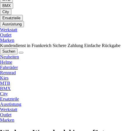
BMX
City
Ersatzteile
Ausrüstung
Werkstatt
Outlet
Marken
Kundendienst in Frankreich
Sichere Zahlung
Einfache Rückgabe
Suchen
Neuheiten
Helme
Fahrräder
Rennrad
Kies
MTB
BMX
City
Ersatzteile
Ausrüstung
Werkstatt
Outlet
Marken