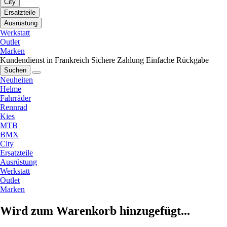
City
Ersatzteile
Ausrüstung
Werkstatt
Outlet
Marken
Kundendienst in Frankreich
Sichere Zahlung
Einfache Rückgabe
Suchen
Neuheiten
Helme
Fahrräder
Rennrad
Kies
MTB
BMX
City
Ersatzteile
Ausrüstung
Werkstatt
Outlet
Marken
Wird zum Warenkorb hinzugefügt...