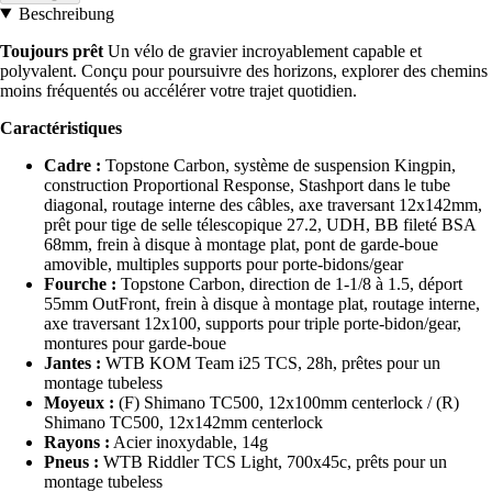
Beschreibung
Toujours prêt
Un vélo de gravier incroyablement capable et
polyvalent. Conçu pour poursuivre des horizons, explorer des chemins
moins fréquentés ou accélérer votre trajet quotidien.
Caractéristiques
Cadre :
Topstone Carbon, système de suspension Kingpin,
construction Proportional Response, Stashport dans le tube
diagonal, routage interne des câbles, axe traversant 12x142mm,
prêt pour tige de selle télescopique 27.2, UDH, BB fileté BSA
68mm, frein à disque à montage plat, pont de garde-boue
amovible, multiples supports pour porte-bidons/gear
Fourche :
Topstone Carbon, direction de 1-1/8 à 1.5, déport
55mm OutFront, frein à disque à montage plat, routage interne,
axe traversant 12x100, supports pour triple porte-bidon/gear,
montures pour garde-boue
Jantes :
WTB KOM Team i25 TCS, 28h, prêtes pour un
montage tubeless
Moyeux :
(F) Shimano TC500, 12x100mm centerlock / (R)
Shimano TC500, 12x142mm centerlock
Rayons :
Acier inoxydable, 14g
Pneus :
WTB Riddler TCS Light, 700x45c, prêts pour un
montage tubeless