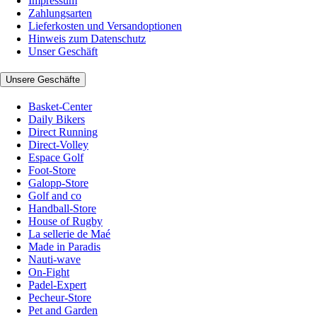
Impressum
Zahlungsarten
Lieferkosten und Versandoptionen
Hinweis zum Datenschutz
Unser Geschäft
Unsere Geschäfte
Basket-Center
Daily Bikers
Direct Running
Direct-Volley
Espace Golf
Foot-Store
Galopp-Store
Golf and co
Handball-Store
House of Rugby
La sellerie de Maé
Made in Paradis
Nauti-wave
On-Fight
Padel-Expert
Pecheur-Store
Pet and Garden