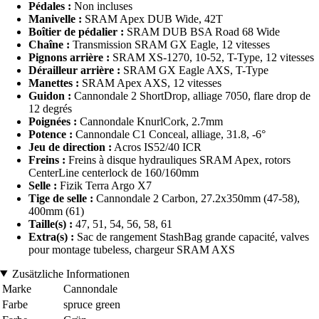
Pédales :
Non incluses
Manivelle :
SRAM Apex DUB Wide, 42T
Boîtier de pédalier :
SRAM DUB BSA Road 68 Wide
Chaîne :
Transmission SRAM GX Eagle, 12 vitesses
Pignons arrière :
SRAM XS-1270, 10-52, T-Type, 12 vitesses
Dérailleur arrière :
SRAM GX Eagle AXS, T-Type
Manettes :
SRAM Apex AXS, 12 vitesses
Guidon :
Cannondale 2 ShortDrop, alliage 7050, flare drop de
12 degrés
Poignées :
Cannondale KnurlCork, 2.7mm
Potence :
Cannondale C1 Conceal, alliage, 31.8, -6°
Jeu de direction :
Acros IS52/40 ICR
Freins :
Freins à disque hydrauliques SRAM Apex, rotors
CenterLine centerlock de 160/160mm
Selle :
Fizik Terra Argo X7
Tige de selle :
Cannondale 2 Carbon, 27.2x350mm (47-58),
400mm (61)
Taille(s) :
47, 51, 54, 56, 58, 61
Extra(s) :
Sac de rangement StashBag grande capacité, valves
pour montage tubeless, chargeur SRAM AXS
Zusätzliche Informationen
Marke
Cannondale
Farbe
spruce green