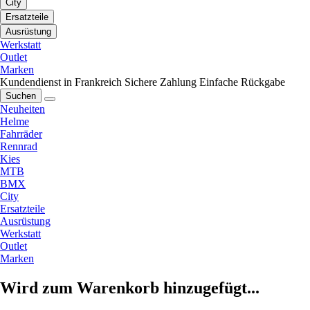
City
Ersatzteile
Ausrüstung
Werkstatt
Outlet
Marken
Kundendienst in Frankreich
Sichere Zahlung
Einfache Rückgabe
Suchen
Neuheiten
Helme
Fahrräder
Rennrad
Kies
MTB
BMX
City
Ersatzteile
Ausrüstung
Werkstatt
Outlet
Marken
Wird zum Warenkorb hinzugefügt...