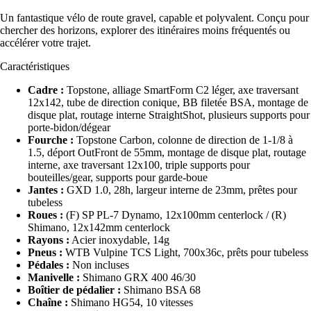
Un fantastique vélo de route gravel, capable et polyvalent. Conçu pour
chercher des horizons, explorer des itinéraires moins fréquentés ou
accélérer votre trajet.
Caractéristiques
Cadre :
Topstone, alliage SmartForm C2 léger, axe traversant
12x142, tube de direction conique, BB filetée BSA, montage de
disque plat, routage interne StraightShot, plusieurs supports pour
porte-bidon/dégear
Fourche :
Topstone Carbon, colonne de direction de 1-1/8 à
1.5, déport OutFront de 55mm, montage de disque plat, routage
interne, axe traversant 12x100, triple supports pour
bouteilles/gear, supports pour garde-boue
Jantes :
GXD 1.0, 28h, largeur interne de 23mm, prêtes pour
tubeless
Roues :
(F) SP PL-7 Dynamo, 12x100mm centerlock / (R)
Shimano, 12x142mm centerlock
Rayons :
Acier inoxydable, 14g
Pneus :
WTB Vulpine TCS Light, 700x36c, prêts pour tubeless
Pédales :
Non incluses
Manivelle :
Shimano GRX 400 46/30
Boîtier de pédalier :
Shimano BSA 68
Chaîne :
Shimano HG54, 10 vitesses