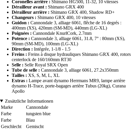
Coronelles arrière :
Shimano HG500, 11-32, 10 vitesses
Dérailleur avant :
Shimano GRX 400
Dérailleur arrière :
Shimano GRX 400, Shadow RD+
Changeurs :
Shimano GRX 400, 10 vitesses
Guidon :
Cannondale 3, alliage 6061, flêche de 16 degrés :
400mm (XS), 420mm (SM-MD), 440mm (LG-XL)
Poignées :
Cannondale KnurlCork, 2.7mm
Potence :
Cannondale 3, alliage 6061, 31.8, 7° : 80mm (XS),
90mm (SM-MD), 100mm (LG-XL)
Direction :
Intégrée, 1-1/8 - 1.5
Freins :
Freins à disque hydrauliques Shimano GRX 400, rotors
centerlock de 160/160mm RT30
Selle :
Selle Royal SRX Open
Tube de selle :
Cannondale 3, alliage 6061, 27.2x350mm
Tailles :
XS, S, M, L, XL
Extras :
Lampe avant dynamo Herrmans MR9, lampe arrière
dynamo H-Trace, porte-bagages arrière Tubus (20kg), Curana
Apollo
Zusätzliche Informationen
Marke
Cannondale
Farbe
tungsten blue
Farbe
Blau
Geschlecht
Gemischt