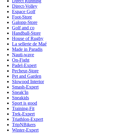
Direct Running
Direct-Volley
Espace Golf
Foot-Store
Galopp-Store
Golf and co
Handball-Store
House of Rugby
La sellerie de Maé
Made in Paradis
Nauti-wave
On-Fight
Padel-Expert
Pecheur-Store
Pet and Garden
Slowood Interior
Smash-Expert
Sneak'In
Sneakids
Sport is good
Training-Fit
Trek-Expert
Triathlon-Expert
TripNBikers
Winter-Expert