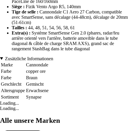
PaceLine de 160/160mm
Siège :
Fizik Vento Argo R5, 140mm
Tige de selle :
Cannondale C1 Aero 27 Carbon, compatible
avec SmartSense, sans décalage (44-48cm), décalage de 20mm
(51-61cm)
Tailles :
44, 48, 51, 54, 56, 58, 61
Extra(s) :
Système SmartSense Gen 2.0 (phares, radar/feu
arrière orienté vers l'arrière, batterie amovible dans le tube
diagonal & câble de charge SRAM AXS), grand sac de
rangement StashBag dans le tube diagonal
Zusätzliche Informationen
Marke
Cannondale
Farbe
copper ore
Farbe
Braun
Geschlecht
Gemischt
Altersgruppe
Erwachsene
Sortiment
Synapse
Loading...
Loading...
Alle unsere Marken