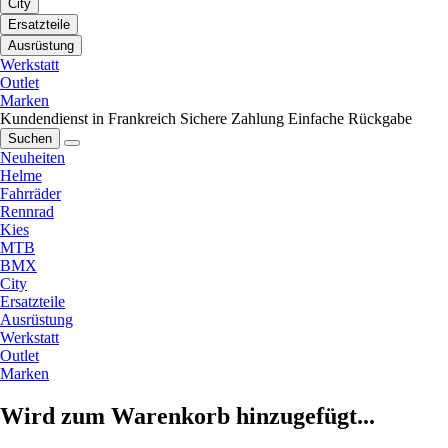
City
Ersatzteile
Ausrüstung
Werkstatt
Outlet
Marken
Kundendienst in Frankreich
Sichere Zahlung
Einfache Rückgabe
Suchen
Neuheiten
Helme
Fahrräder
Rennrad
Kies
MTB
BMX
City
Ersatzteile
Ausrüstung
Werkstatt
Outlet
Marken
Wird zum Warenkorb hinzugefügt...