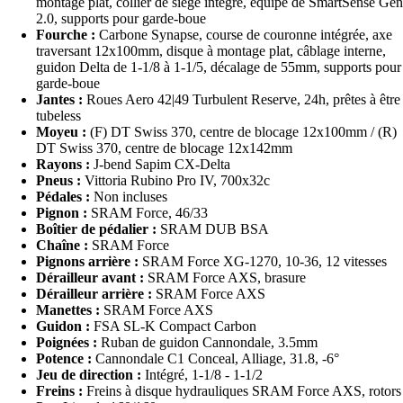
montage plat, collier de siège intégré, équipé de SmartSense Gen
2.0, supports pour garde-boue
Fourche :
Carbone Synapse, course de couronne intégrée, axe
traversant 12x100mm, disque à montage plat, câblage interne,
guidon Delta de 1-1/8 à 1-1/5, décalage de 55mm, supports pour
garde-boue
Jantes :
Roues Aero 42|49 Turbulent Reserve, 24h, prêtes à être
tubeless
Moyeu :
(F) DT Swiss 370, centre de blocage 12x100mm / (R)
DT Swiss 370, centre de blocage 12x142mm
Rayons :
J-bend Sapim CX-Delta
Pneus :
Vittoria Rubino Pro IV, 700x32c
Pédales :
Non incluses
Pignon :
SRAM Force, 46/33
Boîtier de pédalier :
SRAM DUB BSA
Chaîne :
SRAM Force
Pignons arrière :
SRAM Force XG-1270, 10-36, 12 vitesses
Dérailleur avant :
SRAM Force AXS, brasure
Dérailleur arrière :
SRAM Force AXS
Manettes :
SRAM Force AXS
Guidon :
FSA SL-K Compact Carbon
Poignées :
Ruban de guidon Cannondale, 3.5mm
Potence :
Cannondale C1 Conceal, Alliage, 31.8, -6°
Jeu de direction :
Intégré, 1-1/8 - 1-1/2
Freins :
Freins à disque hydrauliques SRAM Force AXS, rotors