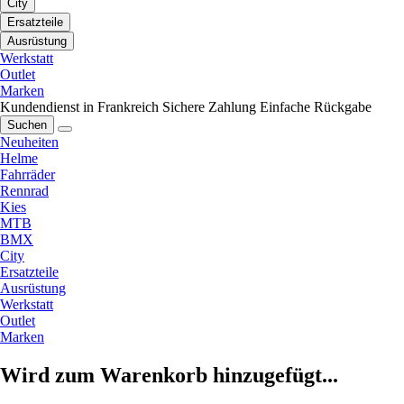
City
Ersatzteile
Ausrüstung
Werkstatt
Outlet
Marken
Kundendienst in Frankreich
Sichere Zahlung
Einfache Rückgabe
Suchen
Neuheiten
Helme
Fahrräder
Rennrad
Kies
MTB
BMX
City
Ersatzteile
Ausrüstung
Werkstatt
Outlet
Marken
Wird zum Warenkorb hinzugefügt...