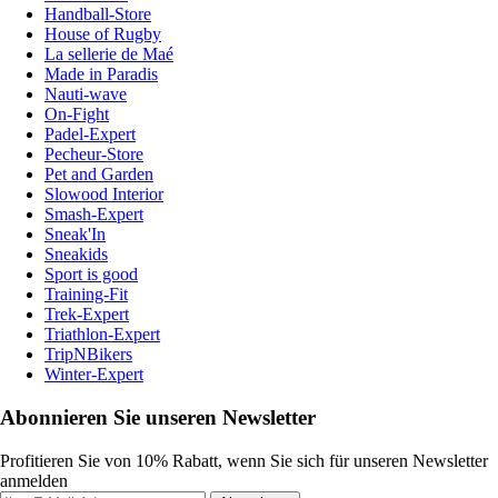
Handball-Store
House of Rugby
La sellerie de Maé
Made in Paradis
Nauti-wave
On-Fight
Padel-Expert
Pecheur-Store
Pet and Garden
Slowood Interior
Smash-Expert
Sneak'In
Sneakids
Sport is good
Training-Fit
Trek-Expert
Triathlon-Expert
TripNBikers
Winter-Expert
Abonnieren Sie unseren Newsletter
Profitieren Sie von 10% Rabatt, wenn Sie sich für unseren Newsletter
anmelden