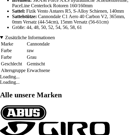
Bremsen:
SRAM Force AXS hydraulische Scheibenbremse,
PaceLine Centerlock Rotoren 160/160mm
Sattel:
Fizik Vento Antares R5, S-Alloy Schienen, 140mm
Sattelstütze:
Cannondale C1 Aero 40 Carbon V2, 365mm,
0mm Versatz (44-54cm), 15mm Versatz (56-61cm)
Größe: 44, 48, 50, 52, 54, 56, 58, 61
Zusätzliche Informationen
Marke
Cannondale
Farbe
raw
Farbe
Grau
Geschlecht
Gemischt
Altersgruppe
Erwachsene
Loading...
Loading...
Alle unsere Marken