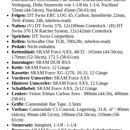
Verlegung, Delta Steuerrohr von 1-1/8 bis 1-1/4, Nachlauf
55mm (44-54cm), Nachlauf 45mm (56-61cm)
Felgen:
DT Swiss ERC LOG 45, Carbon, Innenbreite 22mm,
Tiefe 45mm, 24h, tubeless-ready
Naben:
(V) DT Swiss 370, 12x100mm Centerlock / (H) DT
Swiss 370 LN Ratchet System, 12x142mm Centerlock
Speichen:
DT Swiss Competition
Reifen:
Schwalbe One TLR, 700x28c, tubeless-ready
Pedale:
Nicht enthalten
Kettenblatt:
SRAM Force AXS, 48/35 : 165mm (44-50cm),
170mm (52-56cm), 172.5 (58-61cm)
Innenlager:
SRAM DUB BSA
Kette:
SRAM Force, 12 Gänge
Kassette:
SRAM Force XG-1270, 10-33, 12 Gänge
Vorderer Umwerfer:
SRAM Force AXS
Hinterer Umwerfer:
SRAM Force AXS, 12 Gänge
Schalthebel:
SRAM Force AXS, 2x12 Gänge
Lenker:
Vision Trimax Carbon Aero : 380mm (44-56), 400mm
(58-61)
Griffe:
Cannondale Bar Tape, 3.5mm
Vorbau:
Cannondale C1 Conceal, Legierung, 31.8, -6° : 80mm
(44cm), 90mm (48-52cm), 100mm (54-56cm), 110mm (58-
61cm)
Steuersatz:
Integriert, 1-1/8 - 1-1/4