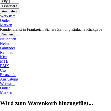
City
Ersatzteile
Ausrüstung
Werkstatt
Outlet
Marken
Kundendienst in Frankreich
Sichere Zahlung
Einfache Rückgabe
Suchen
Neuheiten
Helme
Fahrräder
Rennrad
Kies
MTB
BMX
City
Ersatzteile
Ausrüstung
Werkstatt
Outlet
Marken
Wird zum Warenkorb hinzugefügt...