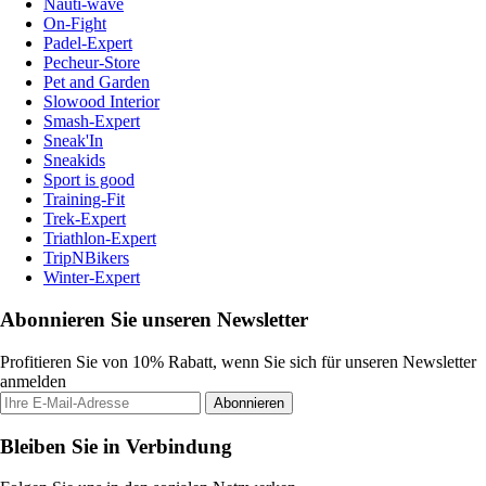
Nauti-wave
On-Fight
Padel-Expert
Pecheur-Store
Pet and Garden
Slowood Interior
Smash-Expert
Sneak'In
Sneakids
Sport is good
Training-Fit
Trek-Expert
Triathlon-Expert
TripNBikers
Winter-Expert
Abonnieren Sie unseren Newsletter
Profitieren Sie von 10% Rabatt, wenn Sie sich für unseren Newsletter
anmelden
Abonnieren
Bleiben Sie in Verbindung