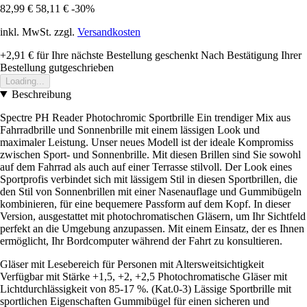
82,99 €
58,11 €
-30%
inkl. MwSt. zzgl.
Versandkosten
+2,91 €
für Ihre nächste Bestellung geschenkt
Nach Bestätigung Ihrer
Bestellung gutgeschrieben
Loading...
Beschreibung
Spectre PH Reader Photochromic Sportbrille Ein trendiger Mix aus
Fahrradbrille und Sonnenbrille mit einem lässigen Look und
maximaler Leistung. Unser neues Modell ist der ideale Kompromiss
zwischen Sport- und Sonnenbrille. Mit diesen Brillen sind Sie sowohl
auf dem Fahrrad als auch auf einer Terrasse stilvoll. Der Look eines
Sportprofis verbindet sich mit lässigem Stil in diesen Sportbrillen, die
den Stil von Sonnenbrillen mit einer Nasenauflage und Gummibügeln
kombinieren, für eine bequemere Passform auf dem Kopf. In dieser
Version, ausgestattet mit photochromatischen Gläsern, um Ihr Sichtfeld
perfekt an die Umgebung anzupassen. Mit einem Einsatz, der es Ihnen
ermöglicht, Ihr Bordcomputer während der Fahrt zu konsultieren.
Gläser mit Lesebereich für Personen mit Altersweitsichtigkeit
Verfügbar mit Stärke +1,5, +2, +2,5 Photochromatische Gläser mit
Lichtdurchlässigkeit von 85-17 %. (Kat.0-3) Lässige Sportbrille mit
sportlichen Eigenschaften Gummibügel für einen sicheren und