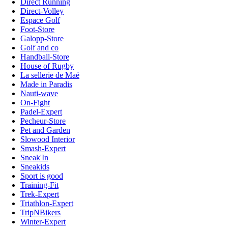
Direct Running
Direct-Volley
Espace Golf
Foot-Store
Galopp-Store
Golf and co
Handball-Store
House of Rugby
La sellerie de Maé
Made in Paradis
Nauti-wave
On-Fight
Padel-Expert
Pecheur-Store
Pet and Garden
Slowood Interior
Smash-Expert
Sneak'In
Sneakids
Sport is good
Training-Fit
Trek-Expert
Triathlon-Expert
TripNBikers
Winter-Expert