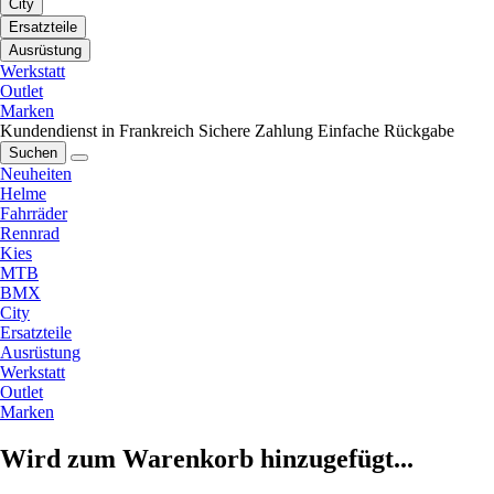
City
Ersatzteile
Ausrüstung
Werkstatt
Outlet
Marken
Kundendienst in Frankreich
Sichere Zahlung
Einfache Rückgabe
Suchen
Neuheiten
Helme
Fahrräder
Rennrad
Kies
MTB
BMX
City
Ersatzteile
Ausrüstung
Werkstatt
Outlet
Marken
Wird zum Warenkorb hinzugefügt...