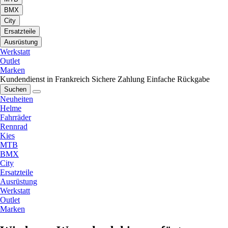
BMX
City
Ersatzteile
Ausrüstung
Werkstatt
Outlet
Marken
Kundendienst in Frankreich
Sichere Zahlung
Einfache Rückgabe
Suchen
Neuheiten
Helme
Fahrräder
Rennrad
Kies
MTB
BMX
City
Ersatzteile
Ausrüstung
Werkstatt
Outlet
Marken