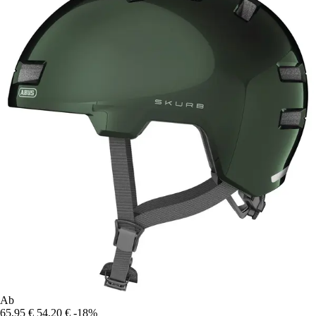
Ab
65,95 €
54,20 €
-18%