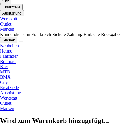
City
Ersatzteile
Ausrüstung
Werkstatt
Outlet
Marken
Kundendienst in Frankreich
Sichere Zahlung
Einfache Rückgabe
Suchen
Neuheiten
Helme
Fahrräder
Rennrad
Kies
MTB
BMX
City
Ersatzteile
Ausrüstung
Werkstatt
Outlet
Marken
Wird zum Warenkorb hinzugefügt...