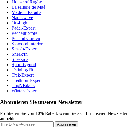
House of Rugby
La sellerie de Maé
Made in Paradis
Nauti-wave
On-Fight
Padel-Expert
Pecheur-Store
Pet and Garden
Slowood Interior
Smash-Expert
Sneak'In
Sneakids
Sport is good
Training-Fit
Trek-Expert
Triathlon-Expert
TripNBikers
Winter-Expert
Abonnieren Sie unseren Newsletter
Profitieren Sie von 10% Rabatt, wenn Sie sich für unseren Newsletter
anmelden
Abonnieren