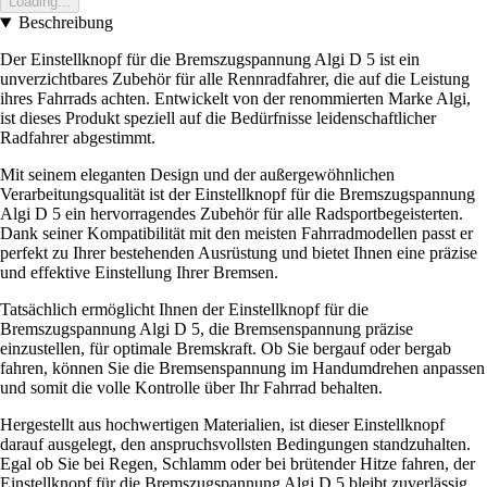
Loading...
Beschreibung
Der Einstellknopf für die Bremszugspannung Algi D 5 ist ein
unverzichtbares Zubehör für alle Rennradfahrer, die auf die Leistung
ihres Fahrrads achten. Entwickelt von der renommierten Marke Algi,
ist dieses Produkt speziell auf die Bedürfnisse leidenschaftlicher
Radfahrer abgestimmt.
Mit seinem eleganten Design und der außergewöhnlichen
Verarbeitungsqualität ist der Einstellknopf für die Bremszugspannung
Algi D 5 ein hervorragendes Zubehör für alle Radsportbegeisterten.
Dank seiner Kompatibilität mit den meisten Fahrradmodellen passt er
perfekt zu Ihrer bestehenden Ausrüstung und bietet Ihnen eine präzise
und effektive Einstellung Ihrer Bremsen.
Tatsächlich ermöglicht Ihnen der Einstellknopf für die
Bremszugspannung Algi D 5, die Bremsenspannung präzise
einzustellen, für optimale Bremskraft. Ob Sie bergauf oder bergab
fahren, können Sie die Bremsenspannung im Handumdrehen anpassen
und somit die volle Kontrolle über Ihr Fahrrad behalten.
Hergestellt aus hochwertigen Materialien, ist dieser Einstellknopf
darauf ausgelegt, den anspruchsvollsten Bedingungen standzuhalten.
Egal ob Sie bei Regen, Schlamm oder bei brütender Hitze fahren, der
Einstellknopf für die Bremszugspannung Algi D 5 bleibt zuverlässig