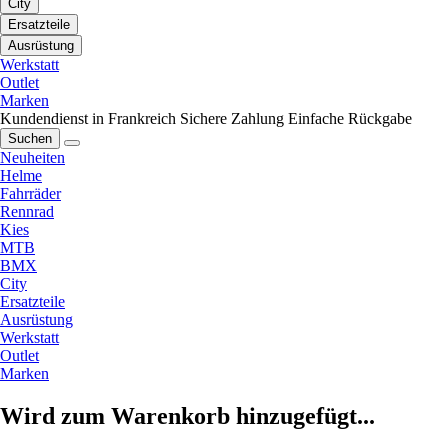
City
Ersatzteile
Ausrüstung
Werkstatt
Outlet
Marken
Kundendienst in Frankreich
Sichere Zahlung
Einfache Rückgabe
Suchen
Neuheiten
Helme
Fahrräder
Rennrad
Kies
MTB
BMX
City
Ersatzteile
Ausrüstung
Werkstatt
Outlet
Marken
Wird zum Warenkorb hinzugefügt...