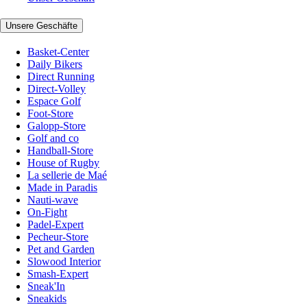
Unsere Geschäfte
Basket-Center
Daily Bikers
Direct Running
Direct-Volley
Espace Golf
Foot-Store
Galopp-Store
Golf and co
Handball-Store
House of Rugby
La sellerie de Maé
Made in Paradis
Nauti-wave
On-Fight
Padel-Expert
Pecheur-Store
Pet and Garden
Slowood Interior
Smash-Expert
Sneak'In
Sneakids