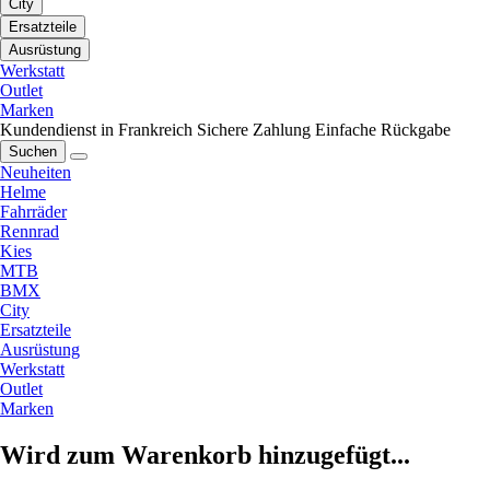
City
Ersatzteile
Ausrüstung
Werkstatt
Outlet
Marken
Kundendienst in Frankreich
Sichere Zahlung
Einfache Rückgabe
Suchen
Neuheiten
Helme
Fahrräder
Rennrad
Kies
MTB
BMX
City
Ersatzteile
Ausrüstung
Werkstatt
Outlet
Marken
Wird zum Warenkorb hinzugefügt...