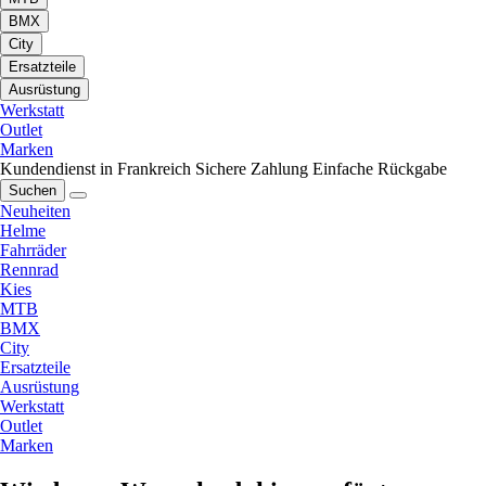
BMX
City
Ersatzteile
Ausrüstung
Werkstatt
Outlet
Marken
Kundendienst in Frankreich
Sichere Zahlung
Einfache Rückgabe
Suchen
Neuheiten
Helme
Fahrräder
Rennrad
Kies
MTB
BMX
City
Ersatzteile
Ausrüstung
Werkstatt
Outlet
Marken