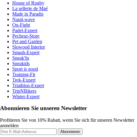
House of Rugby
La sellerie de Maé
Made in Paradis
Nauti-wave
On-Fight
Padel-Expert
Pecheur-Store
Pet and Garden
Slowood Interior
Smash-Expert
Sneak'In
Sneakids
Sport is good
Training-Fit
Trek-Expert
Triathlon-Expert
TripNBikers
Winter-Expert
Abonnieren Sie unseren Newsletter
Profitieren Sie von 10% Rabatt, wenn Sie sich für unseren Newsletter
anmelden
Abonnieren