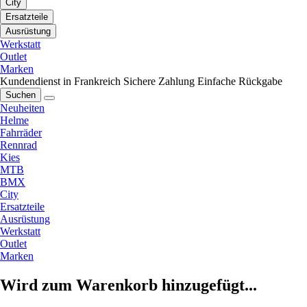
City
Ersatzteile
Ausrüstung
Werkstatt
Outlet
Marken
Kundendienst in Frankreich
Sichere Zahlung
Einfache Rückgabe
Suchen
Neuheiten
Helme
Fahrräder
Rennrad
Kies
MTB
BMX
City
Ersatzteile
Ausrüstung
Werkstatt
Outlet
Marken
Wird zum Warenkorb hinzugefügt...