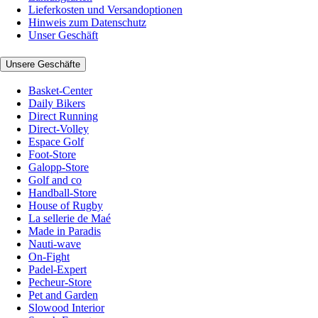
Lieferkosten und Versandoptionen
Hinweis zum Datenschutz
Unser Geschäft
Unsere Geschäfte
Basket-Center
Daily Bikers
Direct Running
Direct-Volley
Espace Golf
Foot-Store
Galopp-Store
Golf and co
Handball-Store
House of Rugby
La sellerie de Maé
Made in Paradis
Nauti-wave
On-Fight
Padel-Expert
Pecheur-Store
Pet and Garden
Slowood Interior