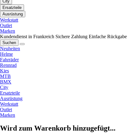
City
Ersatzteile
Ausrüstung
Werkstatt
Outlet
Marken
Kundendienst in Frankreich
Sichere Zahlung
Einfache Rückgabe
Suchen
Neuheiten
Helme
Fahrräder
Rennrad
Kies
MTB
BMX
City
Ersatzteile
Ausrüstung
Werkstatt
Outlet
Marken
Wird zum Warenkorb hinzugefügt...