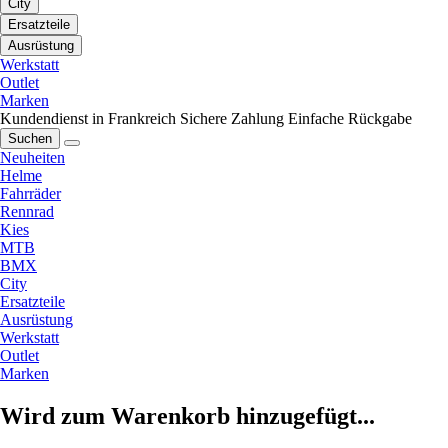
City
Ersatzteile
Ausrüstung
Werkstatt
Outlet
Marken
Kundendienst in Frankreich
Sichere Zahlung
Einfache Rückgabe
Suchen
Neuheiten
Helme
Fahrräder
Rennrad
Kies
MTB
BMX
City
Ersatzteile
Ausrüstung
Werkstatt
Outlet
Marken
Wird zum Warenkorb hinzugefügt...