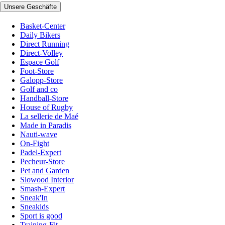
Unsere Geschäfte
Basket-Center
Daily Bikers
Direct Running
Direct-Volley
Espace Golf
Foot-Store
Galopp-Store
Golf and co
Handball-Store
House of Rugby
La sellerie de Maé
Made in Paradis
Nauti-wave
On-Fight
Padel-Expert
Pecheur-Store
Pet and Garden
Slowood Interior
Smash-Expert
Sneak'In
Sneakids
Sport is good
Training-Fit