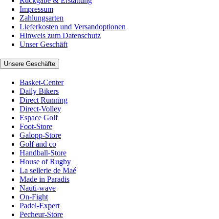
Rückgabe & Erstattung
Impressum
Zahlungsarten
Lieferkosten und Versandoptionen
Hinweis zum Datenschutz
Unser Geschäft
Unsere Geschäfte
Basket-Center
Daily Bikers
Direct Running
Direct-Volley
Espace Golf
Foot-Store
Galopp-Store
Golf and co
Handball-Store
House of Rugby
La sellerie de Maé
Made in Paradis
Nauti-wave
On-Fight
Padel-Expert
Pecheur-Store