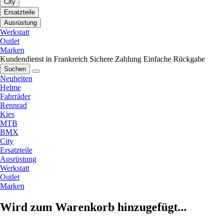
City
Ersatzteile
Ausrüstung
Werkstatt
Outlet
Marken
Kundendienst in Frankreich
Sichere Zahlung
Einfache Rückgabe
Suchen
Neuheiten
Helme
Fahrräder
Rennrad
Kies
MTB
BMX
City
Ersatzteile
Ausrüstung
Werkstatt
Outlet
Marken
Wird zum Warenkorb hinzugefügt...