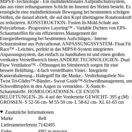
MIPS®-Technologie - Ein multidirektionales Aufprallschutzsystem,
das aus einer reibungsarmen Schicht im Inneren des Helms besteht. Es
ermöglicht eine multidirektionale Bewegung bei bestimmten schrägen
Stößen, die darauf abzielt, die auf den Kopf übertragene Rotationskraft
zu reduzieren. KONSTRUKTION- Fusion In-Mold-Schale aus
Polycarbonat.- Progressive Layering™ - Variable Dichten von EPS-
Schaumstoffen für ein effizienteres Management der
Energieübertragung bei bestimmten Aufschlägen.- Interne
Schutzstruktur aus Polycarbonat. ANPASSUNGSSYSTEM- Float Fit
Race™ - Leichtes, perfekt in das MIPS®-System integriertes
Anpassungssystem, das einfach zu handhaben ist und einen großen
vertikalen Verstellbereich bietet.ANDERE TECHNOLOGIEN- Dual
Flow Ventilation™ - Öffnungen im Stirnbereich sorgen für eine
bessere Belüftung.- 4-fach verstellbares Visier.- Integrierte
Kamerahalterung.- Haltegriff für die Maske.- Verdrehungsfreie No-
Twist Tri-Glides™-Bänder.- Sweat Guide™-Schweißmanagement, um
Schweißtropfen in den Augen zu vermeiden.- X-Static®-
Schaumstoffe. HOMOLOGATIONEN- CE EN1078
BELÜFTUNGEN- 26- 4 auf der Vorderseite GEWICHT- 395 g (M)
GRÖSSEN- S 52-56 cm- M 55-59 cm- L 58-62 cm- XL 61-65 cm
Zusätzliche Informationen
Marke
Bell
Lieferantenreferenz
7142495
Farbe
i092 m grau/rot