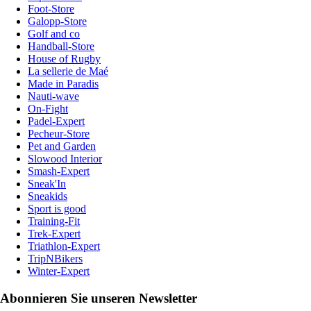
Foot-Store
Galopp-Store
Golf and co
Handball-Store
House of Rugby
La sellerie de Maé
Made in Paradis
Nauti-wave
On-Fight
Padel-Expert
Pecheur-Store
Pet and Garden
Slowood Interior
Smash-Expert
Sneak'In
Sneakids
Sport is good
Training-Fit
Trek-Expert
Triathlon-Expert
TripNBikers
Winter-Expert
Abonnieren Sie unseren Newsletter