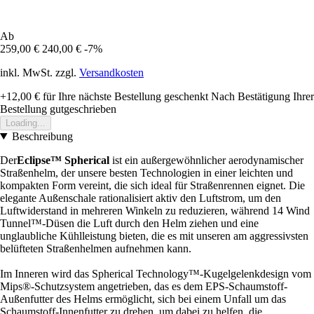
Ab
259,00 €
240,00 €
-7%
inkl. MwSt. zzgl.
Versandkosten
+12,00 €
für Ihre nächste Bestellung geschenkt
Nach Bestätigung Ihrer
Bestellung gutgeschrieben
Loading...
Beschreibung
Der
Eclipse™ Spherical
ist ein außergewöhnlicher aerodynamischer
Straßenhelm, der unsere besten Technologien in einer leichten und
kompakten Form vereint, die sich ideal für Straßenrennen eignet. Die
elegante Außenschale rationalisiert aktiv den Luftstrom, um den
Luftwiderstand in mehreren Winkeln zu reduzieren, während 14 Wind
Tunnel™-Düsen die Luft durch den Helm ziehen und eine
unglaubliche Kühlleistung bieten, die es mit unseren am aggressivsten
belüfteten Straßenhelmen aufnehmen kann.
Im Inneren wird das Spherical Technology™-Kugelgelenkdesign vom
Mips®-Schutzsystem angetrieben, das es dem EPS-Schaumstoff-
Außenfutter des Helms ermöglicht, sich bei einem Unfall um das
Schaumstoff-Innenfutter zu drehen, um dabei zu helfen, die