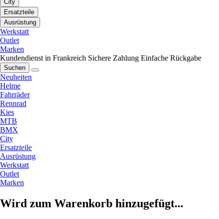
City
Ersatzteile
Ausrüstung
Werkstatt
Outlet
Marken
Kundendienst in Frankreich
Sichere Zahlung
Einfache Rückgabe
Suchen
Neuheiten
Helme
Fahrräder
Rennrad
Kies
MTB
BMX
City
Ersatzteile
Ausrüstung
Werkstatt
Outlet
Marken
Wird zum Warenkorb hinzugefügt...