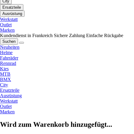
City
Ersatzteile
Ausrüstung
Werkstatt
Outlet
Marken
Kundendienst in Frankreich
Sichere Zahlung
Einfache Rückgabe
Suchen
Neuheiten
Helme
Fahrräder
Rennrad
Kies
MTB
BMX
City
Ersatzteile
Ausrüstung
Werkstatt
Outlet
Marken
Wird zum Warenkorb hinzugefügt...