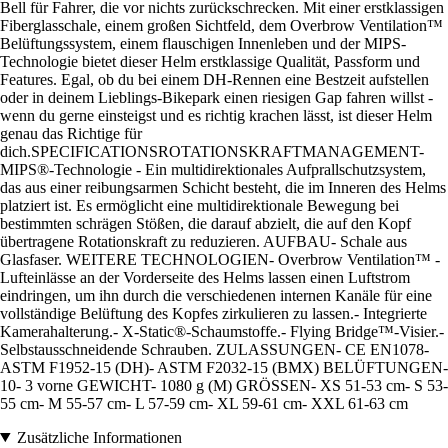
Bell für Fahrer, die vor nichts zurückschrecken. Mit einer erstklassigen
Fiberglasschale, einem großen Sichtfeld, dem Overbrow Ventilation™
Belüftungssystem, einem flauschigen Innenleben und der MIPS-
Technologie bietet dieser Helm erstklassige Qualität, Passform und
Features. Egal, ob du bei einem DH-Rennen eine Bestzeit aufstellen
oder in deinem Lieblings-Bikepark einen riesigen Gap fahren willst -
wenn du gerne einsteigst und es richtig krachen lässt, ist dieser Helm
genau das Richtige für
dich.SPECIFICATIONSROTATIONSKRAFTMANAGEMENT-
MIPS®-Technologie - Ein multidirektionales Aufprallschutzsystem,
das aus einer reibungsarmen Schicht besteht, die im Inneren des Helms
platziert ist. Es ermöglicht eine multidirektionale Bewegung bei
bestimmten schrägen Stößen, die darauf abzielt, die auf den Kopf
übertragene Rotationskraft zu reduzieren. AUFBAU- Schale aus
Glasfaser. WEITERE TECHNOLOGIEN- Overbrow Ventilation™ -
Lufteinlässe an der Vorderseite des Helms lassen einen Luftstrom
eindringen, um ihn durch die verschiedenen internen Kanäle für eine
vollständige Belüftung des Kopfes zirkulieren zu lassen.- Integrierte
Kamerahalterung.- X-Static®-Schaumstoffe.- Flying Bridge™-Visier.-
Selbstausschneidende Schrauben. ZULASSUNGEN- CE EN1078-
ASTM F1952-15 (DH)- ASTM F2032-15 (BMX) BELÜFTUNGEN-
10- 3 vorne GEWICHT- 1080 g (M) GRÖSSEN- XS 51-53 cm- S 53-
55 cm- M 55-57 cm- L 57-59 cm- XL 59-61 cm- XXL 61-63 cm
Zusätzliche Informationen