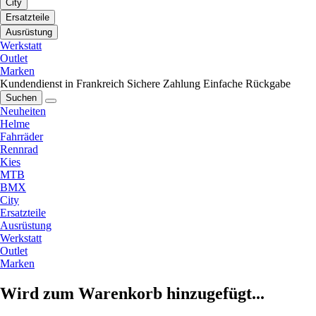
City
Ersatzteile
Ausrüstung
Werkstatt
Outlet
Marken
Kundendienst in Frankreich
Sichere Zahlung
Einfache Rückgabe
Suchen
Neuheiten
Helme
Fahrräder
Rennrad
Kies
MTB
BMX
City
Ersatzteile
Ausrüstung
Werkstatt
Outlet
Marken
Wird zum Warenkorb hinzugefügt...