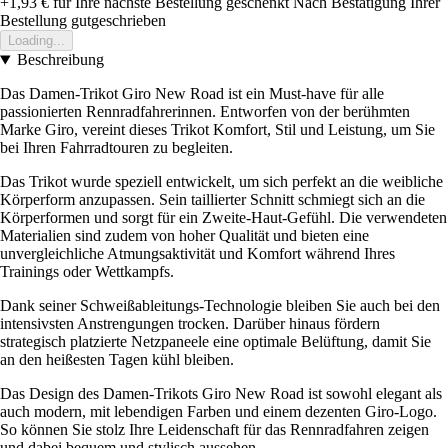
+1,93 €
für Ihre nächste Bestellung geschenkt
Nach Bestätigung Ihrer
Bestellung gutgeschrieben
Loading...
Beschreibung
Das Damen-Trikot Giro New Road ist ein Must-have für alle
passionierten Rennradfahrerinnen. Entworfen von der berühmten
Marke Giro, vereint dieses Trikot Komfort, Stil und Leistung, um Sie
bei Ihren Fahrradtouren zu begleiten.
Das Trikot wurde speziell entwickelt, um sich perfekt an die weibliche
Körperform anzupassen. Sein taillierter Schnitt schmiegt sich an die
Körperformen und sorgt für ein Zweite-Haut-Gefühl. Die verwendeten
Materialien sind zudem von hoher Qualität und bieten eine
unvergleichliche Atmungsaktivität und Komfort während Ihres
Trainings oder Wettkampfs.
Dank seiner Schweißableitungs-Technologie bleiben Sie auch bei den
intensivsten Anstrengungen trocken. Darüber hinaus fördern
strategisch platzierte Netzpaneele eine optimale Belüftung, damit Sie
an den heißesten Tagen kühl bleiben.
Das Design des Damen-Trikots Giro New Road ist sowohl elegant als
auch modern, mit lebendigen Farben und einem dezenten Giro-Logo.
So können Sie stolz Ihre Leidenschaft für das Rennradfahren zeigen
und dabei bequem und stylisch aussehen.