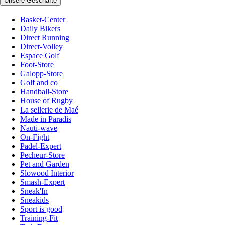
Unsere Geschäfte
Basket-Center
Daily Bikers
Direct Running
Direct-Volley
Espace Golf
Foot-Store
Galopp-Store
Golf and co
Handball-Store
House of Rugby
La sellerie de Maé
Made in Paradis
Nauti-wave
On-Fight
Padel-Expert
Pecheur-Store
Pet and Garden
Slowood Interior
Smash-Expert
Sneak'In
Sneakids
Sport is good
Training-Fit