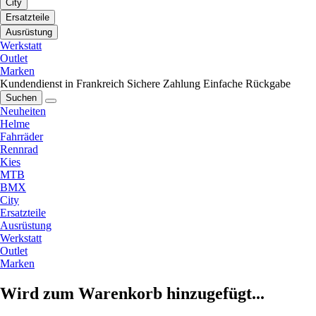
City
Ersatzteile
Ausrüstung
Werkstatt
Outlet
Marken
Kundendienst in Frankreich
Sichere Zahlung
Einfache Rückgabe
Suchen
Neuheiten
Helme
Fahrräder
Rennrad
Kies
MTB
BMX
City
Ersatzteile
Ausrüstung
Werkstatt
Outlet
Marken
Wird zum Warenkorb hinzugefügt...