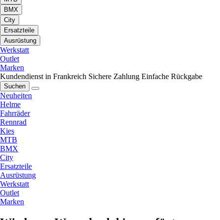
BMX
City
Ersatzteile
Ausrüstung
Werkstatt
Outlet
Marken
Kundendienst in Frankreich
Sichere Zahlung
Einfache Rückgabe
Suchen
Neuheiten
Helme
Fahrräder
Rennrad
Kies
MTB
BMX
City
Ersatzteile
Ausrüstung
Werkstatt
Outlet
Marken