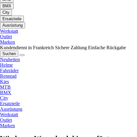
BMX
City
Ersatzteile
Ausrüstung
Werkstatt
Outlet
Marken
Kundendienst in Frankreich
Sichere Zahlung
Einfache Rückgabe
Suchen
Neuheiten
Helme
Fahrräder
Rennrad
Kies
MTB
BMX
City
Ersatzteile
Ausrüstung
Werkstatt
Outlet
Marken