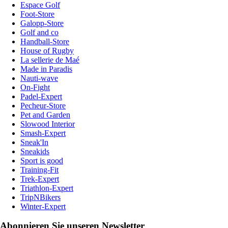
Espace Golf
Foot-Store
Galopp-Store
Golf and co
Handball-Store
House of Rugby
La sellerie de Maé
Made in Paradis
Nauti-wave
On-Fight
Padel-Expert
Pecheur-Store
Pet and Garden
Slowood Interior
Smash-Expert
Sneak'In
Sneakids
Sport is good
Training-Fit
Trek-Expert
Triathlon-Expert
TripNBikers
Winter-Expert
Abonnieren Sie unseren Newsletter