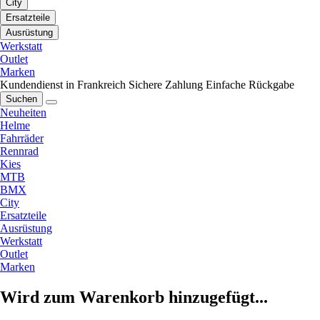
City
Ersatzteile
Ausrüstung
Werkstatt
Outlet
Marken
Kundendienst in Frankreich
Sichere Zahlung
Einfache Rückgabe
Suchen
Neuheiten
Helme
Fahrräder
Rennrad
Kies
MTB
BMX
City
Ersatzteile
Ausrüstung
Werkstatt
Outlet
Marken
Wird zum Warenkorb hinzugefügt...